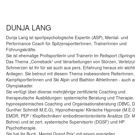
DUNJA LANG
Dunja Lang ist sportpsychologische Expertin (ASP), Mental- und
Performance Coach für SpitzensportlerInnen, TrainerInnen und
Führungskräfte.
Sie ist ehemalige Profisportlerin und Trainerin im Reitsport (Springre
Das Thema „Comeback“ und Verarbeitungen von Stürzen, Verletzu
Schmerzen ist ihr für sie auch aus pers. Erfahrung heraus ein wicht
Anliegen. Sie betreut mit diesem Thema insbesondere ReiterInnen,
KampfsportlerInnen und Ski Alpin und Biathlon AthletInnen - auch 
Olympiakader.
Sie verfügt über diverse mehrjährige zertifizierte Coaching und
therapeutische Ausbildungen: systemische Beratung und Therapie,
hypnosystemisches Coaching und Organisationsberatung (DBVC, D
Gunther Schmidt M.E.G), Hypnotherapie/ Klinische Hypnose (M.E.G
EMDR, PEP / Klopftechniken/ embodimentorientierte Ansätze (Dr. M
Bohne) und ist zert. systemische Supervisorin (DGSF) und HP
Psychotherapie.
Sie hat ihr Buch „Mental Grand Prix“ mit einem speziellen