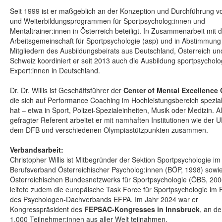
Seit 1999 ist er maßgeblich an der Konzeption und Durchführung v
und Weiterbildungsprogrammen für Sportpsycholog:innen und
Mentaltrainer:innen in Österreich beteiligt. In Zusammenarbeit mit 
Arbeitsgemeinschaft für Sportpsychologie (asp) und in Abstimmung
Mitgliedern des Ausbildungsbeirats aus Deutschland, Österreich un
Schweiz koordiniert er seit 2013 auch die Ausbildung sportpsycholo
Expert:innen in Deutschland.
Dr. Dr. Willis ist Geschäftsführer der
Center of Mental Excellenc
die sich auf Performance Coaching im Hochleistungsbereich speziali
hat – etwa in Sport, Polizei-Spezialeinheiten, Musik oder Medizin. A
gefragter Referent arbeitet er mit namhaften Institutionen wie der 
dem DFB und verschiedenen Olympiastützpunkten zusammen.
Verbandsarbeit:
Christopher Willis ist Mitbegründer der Sektion Sportpsychologie im
Berufsverband Österreichischer Psycholog:innen (BÖP, 1998) sowi
Österreichischen Bundesnetzwerks für Sportpsychologie (ÖBS, 200
leitete zudem die europäische Task Force für Sportpsychologie i
des Psychologen-Dachverbands EFPA. Im Jahr 2024 war er
Kongresspräsident des
FEPSAC-Kongresses in Innsbruck
, an d
1.000 Teilnehmer:innen aus aller Welt teilnahmen.