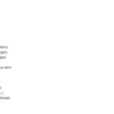
iten).
ngen,
iges
aus dem
r.
.),
ichael