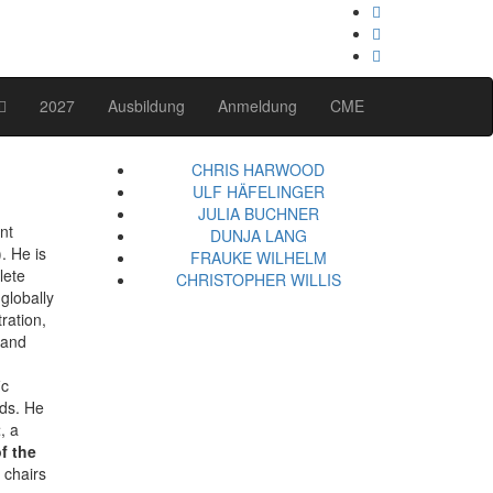
2027
Ausbildung
Anmeldung
CME
CHRIS HARWOOD
ULF HÄFELINGER
JULIA BUCHNER
nt
DUNJA LANG
. He is
FRAUKE WILHELM
lete
CHRISTOPHER WILLIS
globally
ation,
 and
ic
rds. He
t
, a
f the
 chairs