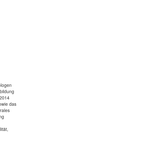
ologen
bildung
 2014
sowie das
rales
ung
tät,