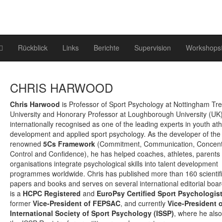
Rückblick
Links
Berichte
Supervision
Workshops
CHRIS HARWOOD
Chris Harwood
is Professor of Sport Psychology at Nottingham Tre
University and Honorary Professor at Loughborough University (UK)
internationally recognised as one of the leading experts in youth ath
development and applied sport psychology. As the developer of the 
renowned
5Cs Framework
(Commitment, Communication, Concentr
Control and Confidence), he has helped coaches, athletes, parents
organisations integrate psychological skills into talent development
programmes worldwide. Chris has published more than 160 scientif
papers and books and serves on several international editorial boa
is a
HCPC Registered
and
EuroPsy Certified Sport Psychologis
former
Vice-President of FEPSAC
, and currently
Vice-President o
International Society of Sport Psychology (ISSP)
, where he also