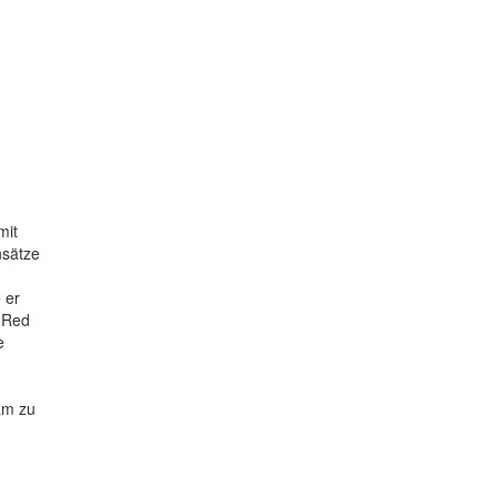
mit
nsätze
 er
 Red
e
am zu