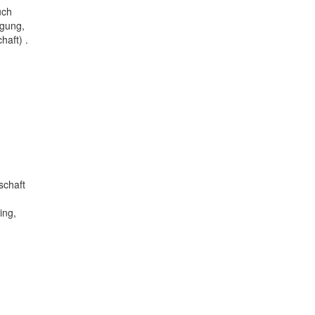
uch
agung,
haft) .
schaft
ing,