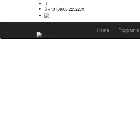
office@praxistage.com
+43 (0)660 2252270
English version
Home
Programm