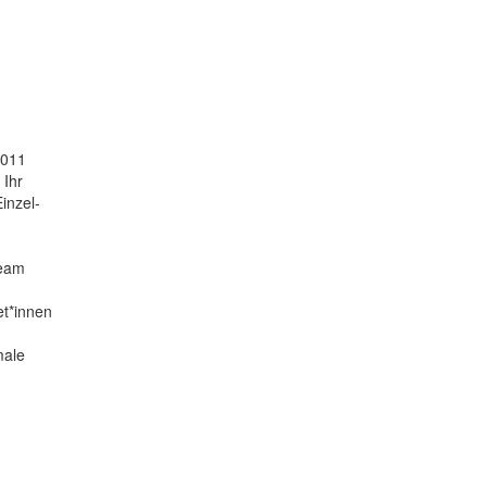
2011
 Ihr
inzel-
team
et*innen
male