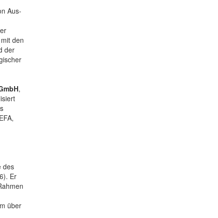
on Aus-
der
 mit den
d der
gischer
e GmbH
,
siert
ls
UEFA,
e des
6). Er
m Rahmen
em über